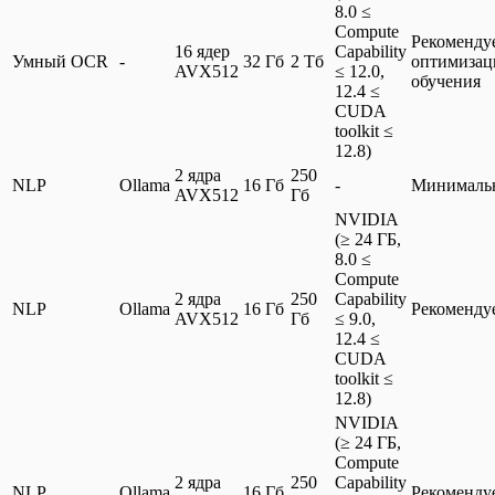
8.0 ≤
Compute
Рекоменду
16 ядер
Capability
Умный OCR
-
32 Гб
2 Тб
оптимизац
AVX512
≤ 12.0,
обучения
12.4 ≤
CUDA
toolkit ≤
12.8)
2 ядра
250
NLP
Ollama
16 Гб
-
Минималь
AVX512
Гб
NVIDIA
(≥ 24 ГБ,
8.0 ≤
Compute
2 ядра
250
Capability
NLP
Ollama
16 Гб
Рекоменду
AVX512
Гб
≤ 9.0,
12.4 ≤
CUDA
toolkit ≤
12.8)
NVIDIA
(≥ 24 ГБ,
Compute
2 ядра
250
Capability
NLP
Ollama
16 Гб
Рекоменду