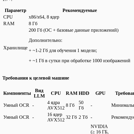
Параметр
Рекомендуемые
CPU
x86/x64, 8 ядер
RAM
8 Гб
200 Гб (ОС + базовые данные приложений)
Дополнительно:
Хранилище
+ ~1-2 Гб для обучения 1 модели;
+ ~1 Гб в сутки при обработке 1000 изображений
Требования к целевой машине
Вид
Компоненты
CPU
RAM
HDD
GPU
Требова
LLM
4 ядра
50
Умный OCR
-
8 Гб
-
Минималь
AVX512
Гб
16 ядер
Умный OCR
-
32 Гб
2 Тб
-
Рекоменду
AVX512
NVIDIA
(≥ 16 ГБ,