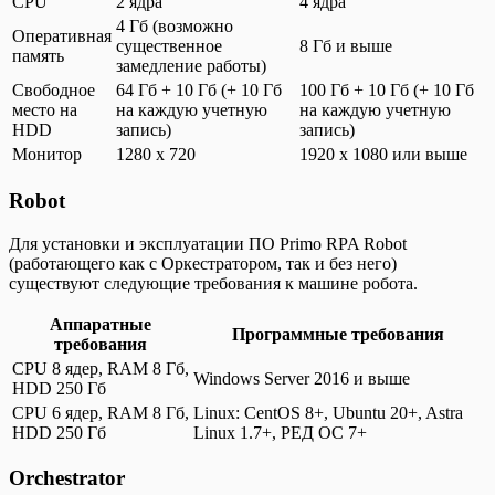
CPU
2 ядра
4 ядра
4 Гб (возможно
Оперативная
существенное
8 Гб и выше
память
замедление работы)
Свободное
64 Гб + 10 Гб (+ 10 Гб
100 Гб + 10 Гб (+ 10 Гб
место на
на каждую учетную
на каждую учетную
HDD
запись)
запись)
Монитор
1280 x 720
1920 x 1080 или выше
Robot
Для установки и эксплуатации ПО Primo RPA Robot
(работающего как с Оркестратором, так и без него)
существуют следующие требования к машине робота.
Аппаратные
Программные требования
требования
CPU 8 ядер, RAM 8 Гб,
Windows Server 2016 и выше
HDD 250 Гб
CPU 6 ядер, RAM 8 Гб,
Linux: CentOS 8+, Ubuntu 20+, Astra
HDD 250 Гб
Linux 1.7+, РЕД ОС 7+
Orchestrator