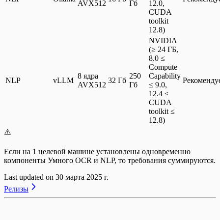
AVX512
Гб
12.0,
CUDA
toolkit
12.8)
NVIDIA
(≥ 24 ГБ,
8.0 ≤
Compute
8 ядра
250
Capability
NLP
vLLM
32 Гб
Рекоменду
AVX512
Гб
≤ 9.0,
12.4 ≤
CUDA
toolkit ≤
12.8)
⚠️
Если на 1 целевой машине установлены одновременно
компоненты Умного OCR и NLP, то требования суммируются.
Last updated on
30 марта 2025 г.
Релизы