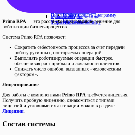
Чтение формулы из ячейки
Получить из справочника
Изменение шрифта
Цикл ForEach для DataTable
Удаление диапазона
Получить из таблицы
Сортировка диапазона
Цикл ForEach
Удаление колонок
Удалить из коллекции
Редактировать диаграмму
Цикл While
Удаление строк
Удалить из справочника
Ввод в ячейку
Primo RPA
— это российское программное решение для
Установить пароль
Форматировать таблицу
роботизации бизнес-процессов.
Система Primo RPA позволяет:
Сократить себестоимость процессов за счет передачи
роботу рутинных, повторяемых операций.
Выполнять роботизируемые операции быстрее,
обеспечивая рост прибыли и лояльности клиентов.
Снижать число ошибок, вызванных «человеческим
фактором».
Лицензирование
Для работы с компонентами
Primo RPA
требуется лицензия.
Получить пробную лицензию, ознакомиться с типами
лицензий и условиями их активации можно в разделе
Лицензии
.
Состав системы