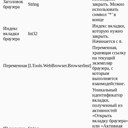
Заголовок
String
закрыть. Можно
браузера
использовать
символ ’*’ в
конце
Индекс вкладки,
Индекс
которую нужно
вкладки
Int32
закрыть.
браузера
Начинается с
.
0
Переменная,
хранящая ссылку
на текущий
экземпляр
Переменная
[LTools.WebBrowser.BrowserInst]
браузера, с
которым
выполняется
взаимодействие.
Уникальный
идентификатор
вкладки,
полученный из
активностей
«Открыть
вкладку браузера»
или «Активная