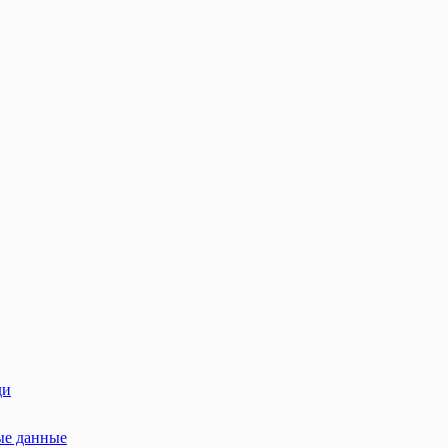
ди
ые данные