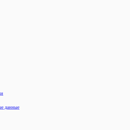
ди
ые данные