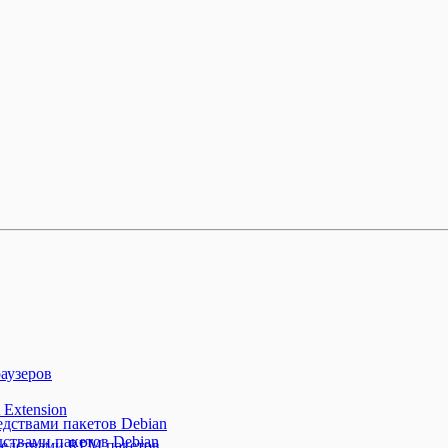
аузеров
 Extension
редствами пакетов Debian
дствами пакетов Debian
средствами RPM пакетов