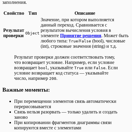
заполнения.
Свойство
Тип
Описание
Значение, при котором выполняется
данный переход. Сравнивается с
Результат
результатом вычисления условия в
Object
проверки
элементе
Принятие решения
. Может быть
любого типа:
/
(bool), числовые
True
False
(int), строковые значения (string) и т.д.
Результат проверки должен соответствовать тому,
что возвращает условие. Например, если условие
возвращает
, указывайте
или
. Если
bool
True
False
условие возвращает код статуса — указывайте
число, например
.
200
Важные моменты:
При перемещении элементов связь автоматически
перерисовывается
Связь нельзя разорвать — только удалить и создать
заново
При копировании фрагментов диаграммы связи
копируются вместе с элементами