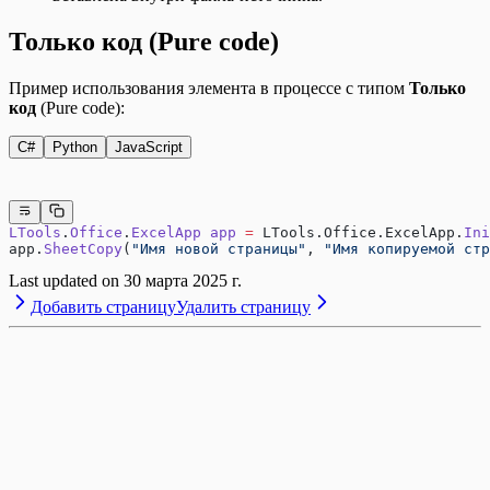
Только код (Pure code)
Пример использования элемента в процессе с типом
Только
код
(Pure code):
C#
Python
JavaScript
LTools
.
Office
.
ExcelApp
 app
 =
 LTools.Office.ExcelApp.
Ini
app.
SheetCopy
(
"Имя новой страницы"
, 
"Имя копируемой стр
Last updated on
30 марта 2025 г.
Добавить страницу
Удалить страницу