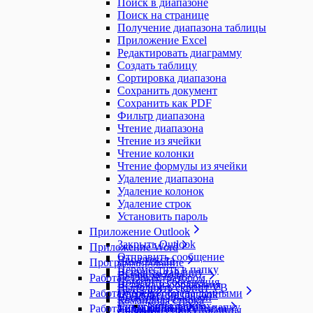
Поиск в диапазоне
Поиск на странице
Получение диапазона таблицы
Приложение Excel
Редактировать диаграмму
Создать таблицу
Сортировка диапазона
Сохранить документ
Сохранить как PDF
Фильтр диапазона
Чтение диапазона
Чтение из ячейки
Чтение колонки
Чтение формулы из ячейки
Удаление диапазона
Удаление колонок
Удаление строк
Установить пароль
Приложение Outlook
Закрыть Outlook
Приложение Word
Отправить сообщение
Ввод текста
Программирование
Переместить в папку
Вставить таблицу
Вызов метода
Работа с Оркестратором
Пометить сообщения
Вставка изображения
Выполнить скрипт VB
Работа с SAP
Очереди обмена данными
Приложение Outlook
Выделить диапазон
Командная строка
Типы данных
Синхронизировать папку
Работа с UI
Управление ресурсами
Типы данных
Добавить строку таблицы
C# Script