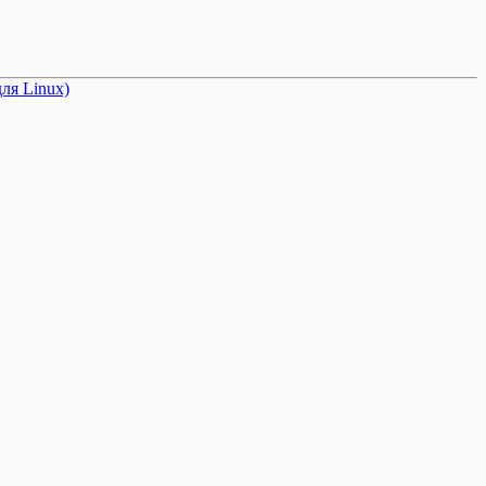
ля Linux)