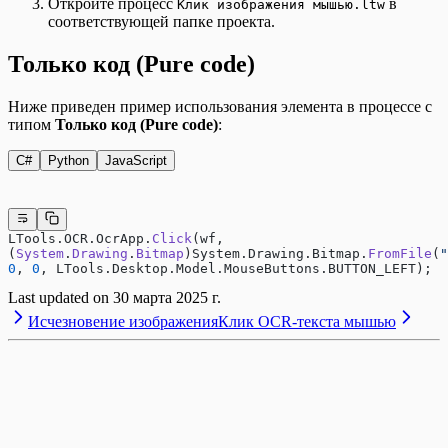
Откройте процесс
в
Клик изображения мышью.ltw
соответствующей папке проекта.
Только код (Pure code)
Ниже приведен пример использования элемента в процессе с
типом
Только код (Pure code)
:
C#
Python
JavaScript
LTools.OCR.OcrApp.
Click
(wf,
(
System
.
Drawing
.
Bitmap
)System.Drawing.Bitmap.
FromFile
(
"
0
, 
0
, LTools.Desktop.Model.MouseButtons.BUTTON_LEFT);
Last updated on
30 марта 2025 г.
Исчезновение изображения
Клик OCR-текста мышью