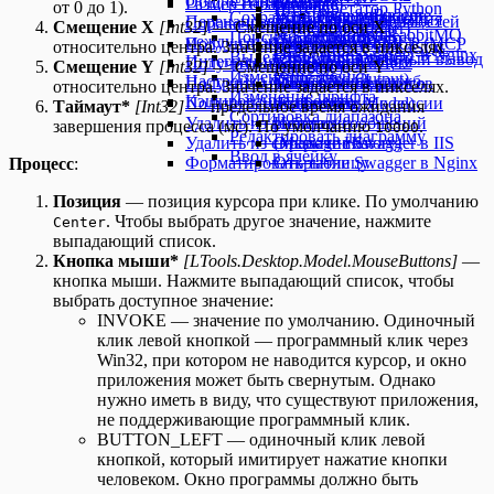
Общие папки
Размер справочника
Grafana
Template)
от 0 до 1).
Интерпретатор Python
Установка pgBadger
Развертывание
Сохранить документ
Умная трансформация
Перенаправление http-зависимостей
Справочник содержит
Установка
Агенты (Agents)
Смещение X
[Int32]
— Смещение по оси X
(Python Interpreter)
Установка Redis
кластера RabbitMQ
Поиск на странице
(Smart Transform)
между службами
Получить из массива
LogEventsWebhook
Инструменты MCP (MCP
относительно центра. Значение задается в пикселях
База данных SQL (SQL
Открытие Swagger в Nginx
Выделение диапазона
Структурированный вывод
Интеграция с S3-хранилищем
Получить из коллекции
Установка NuGet2
Tools)
Смещение Y
[Int32]
— Смещение по оси Y
Database)
Изменение ячейки
(Structured Output)
Настройка мониторинга служб
Получить из справочника
Настройка теневого
Модель эмбеддингов
относительно центра. Значение задается в пикселях.
Изменение шрифта
Кэширование проекта
Получить из таблицы
подключения к сессии
(Embedding Model)
Таймаут*
[Int32]
— предельное время ожидания
Сортировка диапазона
Удалить из коллекции
робота
История сообщений
завершения процесса (мс). По умолчанию
.
10000
Редактировать диаграмму
Удалить из справочника
Открытие Swagger в IIS
(Message History)
Ввод в ячейку
Форматировать таблицу
Открытие Swagger в Nginx
Процесс
:
Позиция
— позиция курсора при клике. По умолчанию
. Чтобы выбрать другое значение, нажмите
Center
выпадающий список.
Кнопка мыши*
[LTools.Desktop.Model.MouseButtons]
—
кнопка мыши. Нажмите выпадающий список, чтобы
выбрать доступное значение:
INVOKE — значение по умолчанию. Одиночный
клик левой кнопкой — программный клик через
Win32, при котором не наводится курсор, и окно
приложения может быть свернутым. Однако
нужно иметь в виду, что существуют приложения,
не поддерживающие программный клик.
BUTTON_LEFT — одиночный клик левой
кнопкой, который имитирует нажатие кнопки
человеком. Окно программы должно быть