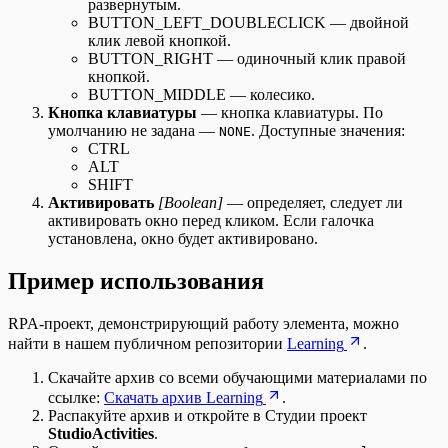
развернутым.
BUTTON_LEFT_DOUBLECLICK — двойной
клик левой кнопкой.
BUTTON_RIGHT — одиночный клик правой
кнопкой.
BUTTON_MIDDLE — колесико.
Кнопка клавиатуры
— кнопка клавиатуры. По
умолчанию не задана —
. Доступные значения:
NONE
CTRL
ALT
SHIFT
Активировать
[Boolean]
— определяет, следует ли
активировать окно перед кликом. Если галочка
установлена, окно будет активировано.
Пример использования
RPA-проект, демонстрирующий работу элемента, можно
найти в нашем публичном репозитории
Learning
.
Скачайте архив со всеми обучающими материалами по
ссылке:
Скачать архив Learning
.
Распакуйте архив и откройте в Студии проект
StudioActivities
.