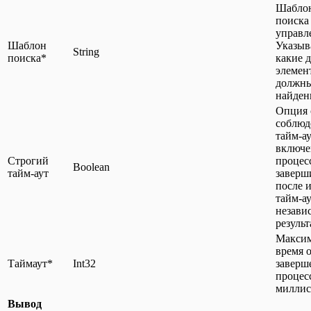
Шаблон
поиска
управл
Шаблон
Указыв
String
поиска*
какие 
элемен
должны
найден
Опция 
соблюд
тайм-а
включ
Строгий
процес
Boolean
тайм-аут
заверш
после 
тайм-а
незави
результ
Максим
время 
Таймаут*
Int32
заверш
процесс
миллис
Вывод