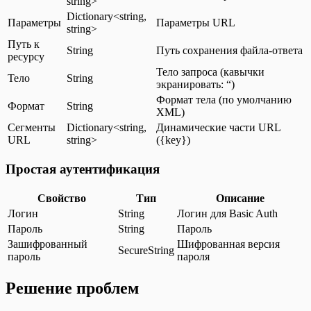
string>
Dictionary<string,
Параметры
Параметры URL
string>
Путь к
String
Путь сохранения файла-ответа
ресурсу
Тело запроса (кавычки
Тело
String
экранировать: “)
Формат тела (по умолчанию
Формат
String
XML)
Сегменты
Dictionary<string,
Динамические части URL
URL
string>
({key})
Простая аутентификация
Свойство
Тип
Описание
Логин
String
Логин для Basic Auth
Пароль
String
Пароль
Зашифрованный
Шифрованная версия
SecureString
пароль
пароля
Решение проблем