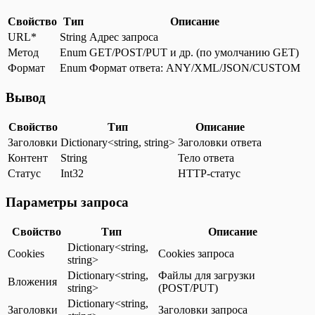
Свойство
Тип
Описание
URL*
String
Адрес запроса
Метод
Enum
GET/POST/PUT и др. (по умолчанию GET)
Формат
Enum
Формат ответа: ANY/XML/JSON/CUSTOM
Вывод
Свойство
Тип
Описание
Заголовки
Dictionary<string, string>
Заголовки ответа
Контент
String
Тело ответа
Статус
Int32
HTTP-статус
Параметры запроса
Свойство
Тип
Описание
Dictionary<string,
Cookies
Cookies запроса
string>
Dictionary<string,
Файлы для загрузки
Вложения
string>
(POST/PUT)
Dictionary<string,
Заголовки
Заголовки запроса