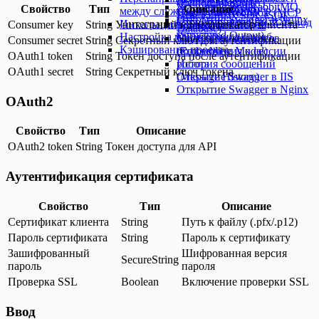
(Python Interpreter)
Установка Redis
кластера RabbitMQ
Свойство
Тип
Описание
(Smart Transform)
между службами
LogEventsWebhook
Инструменты MCP (MCP
База данных SQL (SQL
Открытие Swagger в Nginx
Структурированный вывод
Интеграция с S3-хранилищем
Consumer key
String
Уникальный идентификатор клиента
Установка NuGet2
Tools)
Database)
(Structured Output)
Настройка мониторинга служб
Настройка теневого
Модель эмбеддингов
Consumer secret
String
Секретный ключ для аутентификации
Кэширование проекта
подключения к сессии
(Embedding Model)
OAuth1 token
String
Токен доступа после аутентификации
робота
История сообщений
OAuth1 secret
String
Секретный ключ токена
Открытие Swagger в IIS
(Message History)
Открытие Swagger в Nginx
OAuth2
Свойство
Тип
Описание
OAuth2 token
String
Токен доступа для API
Аутентификация сертификата
Свойство
Тип
Описание
Сертификат клиента
String
Путь к файлу (.pfx/.p12)
Пароль сертификата
String
Пароль к сертификату
Зашифрованный
Шифрованная версия
SecureString
пароль
пароля
Проверка SSL
Boolean
Включение проверки SSL
Ввод