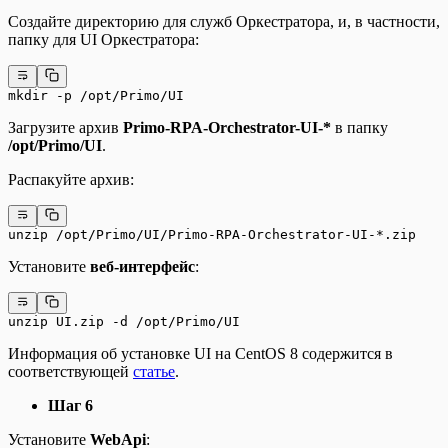
Создайте директорию для служб Оркестратора, и, в частности,
папку для UI Оркестратора:
mkdir -p /opt/Primo/UI
Загрузите архив
Primo-RPA-Orchestrator-UI-*
в папку
/opt/Primo/UI
.
Распакуйте архив:
unzip /opt/Primo/UI/Primo-RPA-Orchestrator-UI-*.zip
Установите
веб-интерфейс
:
unzip UI.zip -d /opt/Primo/UI
Информация об установке UI на CentOS 8 содержится в
соответствующей
статье
.
Шаг 6
Установите
WebApi
: