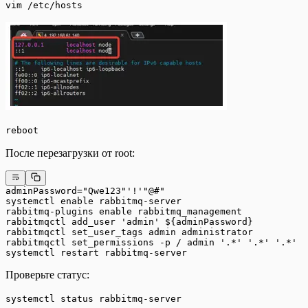
vim /etc/hosts
reboot
После перезагрузки от root:
adminPassword="Qwe123"'!'"@#"
systemctl enable rabbitmq-server
rabbitmq-plugins enable rabbitmq_management
rabbitmqctl add_user 'admin' ${adminPassword}
rabbitmqctl set_user_tags admin administrator
rabbitmqctl set_permissions -p / admin '.*' '.*' '.*'
systemctl restart rabbitmq-server
Проверьте статус:
systemctl status rabbitmq-server