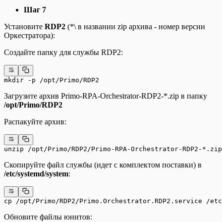
Шаг 7
Установите
RDP2
(*\ в названии zip архива - номер версии
Оркестратора):
Создайте папку для службы RDP2:
mkdir -p /opt/Primo/RDP2
Загрузите архив Primo-RPA-Orchestrator-RDP2-*.zip в папку
/opt/Primo/RDP2
Распакуйте архив:
unzip /opt/Primo/RDP2/Primo-RPA-Orchestrator-RDP2-*.zi
Скопируйте файл службы (идет с комплектом поставки) в
/etc/systemd/system
:
cp /opt/Primo/RDP2/Primo.Orchestrator.RDP2.service /etc
Обновите файлы юнитов: