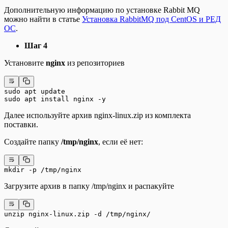
Дополнительную информацию по установке Rabbit MQ
можно найти в статье
Установка RabbitMQ под CentOS и РЕД
ОС
.
Шаг 4
Установите
nginx
из репозиториев
sudo apt update
sudo apt install nginx -y
Далее используйте архив nginx-linux.zip из комплекта
поставки.
Создайте папку
/tmp/nginx
, если её нет:
mkdir -p /tmp/nginx
Загрузите архив в папку /tmp/nginx и распакуйте
unzip nginx-linux.zip -d /tmp/nginx/