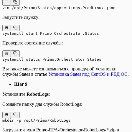
vim /opt/Primo/States/appsettings.ProdLinux.json
Запустите службу:
systemctl start Primo.Orchestrator.States
Проверьте состояние службы:
systemctl status Primo.Orchestrator.States
Вы также можете ознакомиться с процедурой установки
службы States в статье
Установка States под CentOS и РЕД ОС
.
Шаг 9
Установите
RobotLogs
:
Создайте папку для службы RobotLogs:
mkdir -p /opt/Primo/RobotLogs
Загрузите архив Primo-RPA-Orchestrator-RobotLogs-*.zip в