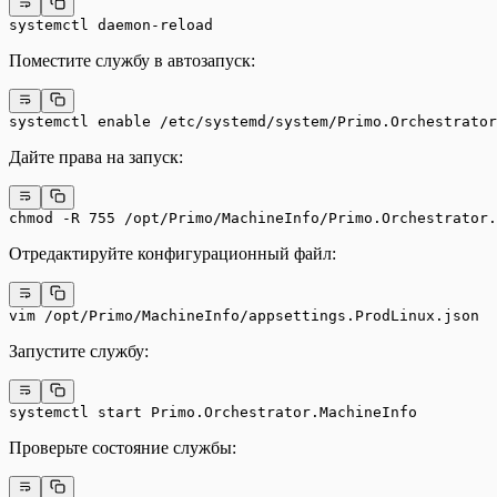
systemctl daemon-reload
Поместите службу в автозапуск:
systemctl enable /etc/systemd/system/Primo.Orchestrato
Дайте права на запуск:
chmod -R 755 /opt/Primo/MachineInfo/Primo.Orchestrator.
Отредактируйте конфигурационный файл:
vim /opt/Primo/MachineInfo/appsettings.ProdLinux.json
Запустите службу:
systemctl start Primo.Orchestrator.MachineInfo
Проверьте состояние службы: