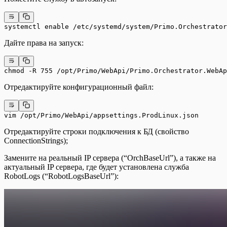
systemctl enable /etc/systemd/system/Primo.Orchestrator
Дайте права на запуск:
chmod -R 755 /opt/Primo/WebApi/Primo.Orchestrator.WebAp
Отредактируйте конфигурационный файл:
vim /opt/Primo/WebApi/appsettings.ProdLinux.json
Отредактируйте строки подключения к БД (свойство
ConnectionStrings);
Замените на реальный IP сервера (“OrchBaseUrl”), а также на
актуальный IP сервера, где будет установлена служба
RobotLogs (“RobotLogsBaseUrl”):