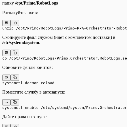
папку
/opt/Primo/RobotLogs
Распакуйте архив:
unzip /opt/Primo/RobotLogs/Primo-RPA-Orchestrator-Robot
Скопируйте файл службы (идет с комплектом поставки) в
/etc/systemd/system
:
cp /opt/Primo/RobotLogs/Primo.Orchestrator.RobotLogs.se
Обновите файлы юнитов:
systemctl daemon-reload
Поместите службу в автозапуск:
systemctl enable /etc/systemd/system/Primo.Orchestrator
Дайте права на запуск: