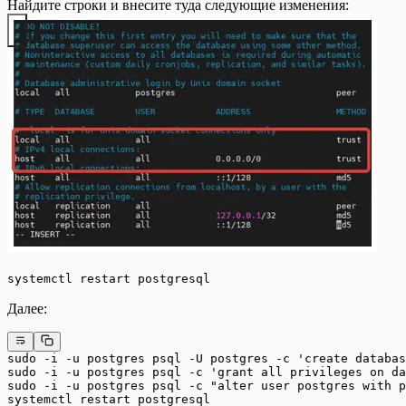
Найдите строки и внесите туда следующие изменения:
systemctl restart postgresql
Далее:
sudo -i -u postgres psql -U postgres -c 'create databas
sudo -i -u postgres psql -c 'grant all privileges on d
sudo -i -u postgres psql -c "alter user postgres with p
systemctl restart postgresql