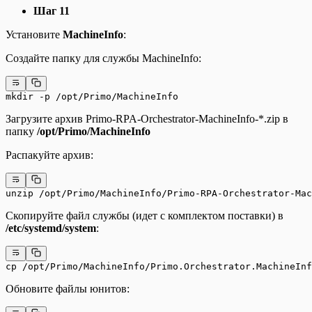
Шаг 11
Установите
MachineInfo
:
Создайте папку для службы MachineInfo:
mkdir -p /opt/Primo/MachineInfo
Загрузите архив Primo-RPA-Orchestrator-MachineInfo-*.zip в
папку
/opt/Primo/MachineInfo
Распакуйте архив:
unzip /opt/Primo/MachineInfo/Primo-RPA-Orchestrator-Mac
Скопируйте файл службы (идет с комплектом поставки) в
/etc/systemd/system
:
cp /opt/Primo/MachineInfo/Primo.Orchestrator.MachineInf
Обновите файлы юнитов: