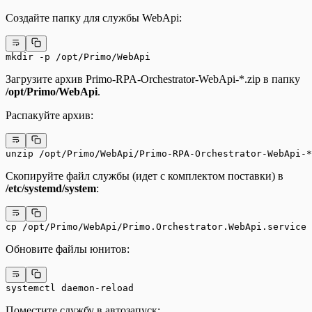
Создайте папку для службы WebApi:
mkdir -p /opt/Primo/WebApi
Загрузите архив Primo-RPA-Orchestrator-WebApi-*.zip в папку
/opt/Primo/WebApi
.
Распакуйте архив:
unzip /opt/Primo/WebApi/Primo-RPA-Orchestrator-WebApi-*
Скопируйте файл службы (идет с комплектом поставки) в
/etc/systemd/system
:
cp /opt/Primo/WebApi/Primo.Orchestrator.WebApi.service
Обновите файлы юнитов:
systemctl daemon-reload
Поместите службу в автозапуск: