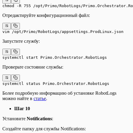
chmod -R 755 /opt/Primo/RobotLogs/Primo.Orchestrator.Ro
Отредактируйте конфигурационный файл:
vim /opt/Primo/RobotLogs/appsettings.ProdLinux.json
Запустите службу:
systemctl start Primo.Orchestrator.RobotLogs
Проверьте состояние службы:
systemctl status Primo.Orchestrator.RobotLogs
Более подробную информацию об установке RobotLogs
можно найте в
статье
.
Шаг 10
Установите
Notifications
:
Создайте папку для службы Notifications: