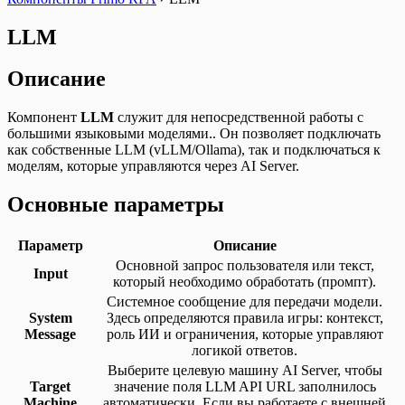
LLM
Описание
Компонент
LLM
служит для непосредственной работы с
большими языковыми моделями.. Он позволяет подключать
как собственные LLM (vLLM/Ollama), так и подключаться к
моделям, которые управляются через AI Server.
Основные параметры
Параметр
Описание
Основной запрос пользователя или текст,
Input
который необходимо обработать (промпт).
Системное сообщение для передачи модели.
System
Здесь определяются правила игры: контекст,
Message
роль ИИ и ограничения, которые управляют
логикой ответов.
Выберите целевую машину AI Server, чтобы
Target
значение поля LLM API URL заполнилось
Machine
автоматически. Если вы работаете с внешней