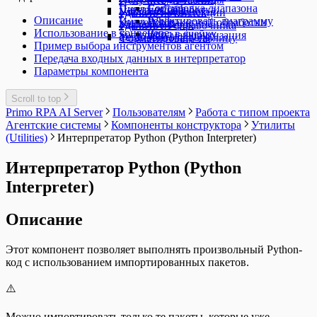
Сортировка диапазона
Цикл ForEach
Пакетная обработка
Удаление колонок
Удалить из коллекции
Описание
Редактировать диаграмму
Цикл While
Конвейер пакетной обработки
Удаление строк
Удалить из справочника
Использование в конвейере
Ввод в ячейку
Swagger и маршрутизация
Установить пароль
Форматировать таблицу
Пример выбора инструментов агентом
Передача входных данных в интерпретатор
Параметры компонента
Scroll to top
Primo RPA AI Server
Пользователям
Работа с типом проекта
Агентские системы
Компоненты конструктора
Утилиты
(Utilities)
Интерпретатор Python (Python Interpreter)
Интерпретатор Python (Python
Interpreter)
Описание
Этот компонент позволяет выполнять произвольный Python-
код с использованием импортированных пакетов.
⚠️
Можно импортировать только те пакеты, которые уже