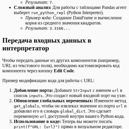
Результат:
.
7
Сложный анализ:
Для работы с таблицами Pandas агент
выберет
(Python Interpreter).
run_python_repl
Пример кода:
Создание DataFrame и вычисление
корня из среднего значения квадратов.
Результат:
3.3166...
Передача входных данных в
интерпретатор
Чтобы передать данные из других компонентов (например,
URL из текстового поля), необходимо кастомизировать код
компонента через кнопку
Edit Code
.
Пример модификации кода для работы с URL:
Добавление порта:
Добавьте
с именем
в
StrInput
url
список
. Это создаст новый входной порт на узле.
inputs
Обновление глобальных переменных:
Измените метод
, чтобы он извлекал значение из порта
и
get_globals
url
добавлял его в словарь
. Это сделает
global_dict
переменную
доступной внутри вашего Python-кода.
url
Использование в коде:
Теперь вы можете писать
прямо в визуальном редакторе.
print(f"URL: {url}")