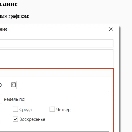
исание
нным графиком: