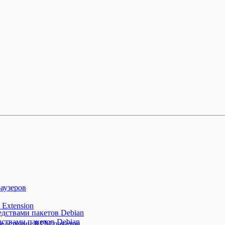
аузеров
 Extension
редствами пакетов Debian
дствами пакетов Debian
средствами RPM пакетов