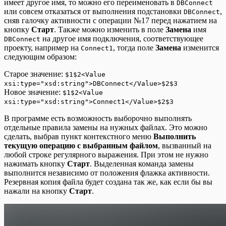
имеет другое имя, то можно его переименовать в
DBConnect
или совсем отказаться от выполнения подстановки
,
DBConnect
сняв галочку активности с операции №17 перед нажатием на
кнопку
Старт
. Также можно изменить в поле
Замена
имя
на другое имя подключения, соответствующее
DBConnect
проекту, например на
, тогда поле
Замена
изменится
Connect1
следующим образом:
Старое значение:
$1$2<Value
xsi:type="xsd:string">DBConnect</Value>$2$3
Новое значение:
$1$2<Value
xsi:type="xsd:string">Connect1</Value>$2$3
В программе есть возможность выборочно выполнять
отдельные правила замены на нужных файлах. Это можно
сделать, выбрав пункт контекстного меню
Выполнить
текущую операцию с выбранным файлом
, вызванный на
любой строке регулярного выражения. При этом не нужно
нажимать кнопку
Старт
. Выделенная команда замены
выполнится независимо от положения флажка активности.
Резервная копия файла будет создана так же, как если бы вы
нажали на кнопку
Старт
.