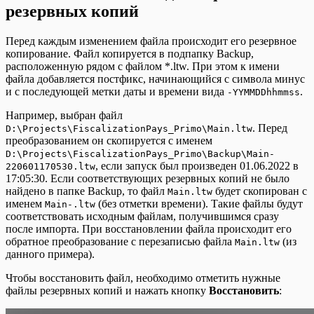
резервных копий
Перед каждым изменением файла происходит его резервное
копирование. Файл копируется в подпапку Backup,
расположенную рядом с файлом *.ltw. При этом к имени
файла добавляется постфикс, начинающийся с символа минус
и с последующей метки даты и времени вида
.
-YYMMDDhhmmss
Например, выбран файл
. Перед
D:\Projects\FiscalizationPays_Primo\Main.ltw
преобразованием он скопируется с именем
D:\Projects\FiscalizationPays_Primo\Backup\Main-
, если запуск был произведен 01.06.2022 в
220601170530.ltw
17:05:30. Если соответствующих резервных копий не было
найдено в папке Backup, то файл
будет скопирован с
Main.ltw
именем
(без отметки времени). Такие файлы будут
Main-.ltw
соответствовать исходным файлам, получившимся сразу
после импорта. При восстановлении файла происходит его
обратное преобразование с перезаписью файла
(из
Main.ltw
данного примера).
Чтобы восстановить файл, необходимо отметить нужные
файлы резервных копий и нажать кнопку
Восстановить
: