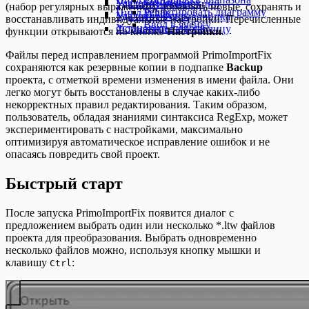
Цикл ForEach
Удаление колонок
Удалить из коллекции
(набор регулярных выражений), добавлять новые, сохранять и
Редактировать диаграмму
Цикл While
Удаление строк
Удалить из справочника
восстанавливать индивидуальные настройки. Перечисленные
Ввод в ячейку
Установить пароль
Форматировать таблицу
функции открываются по кнопке
Настройки
.
Файлы перед исправлением программой PrimoImportFix
сохраняются как резервные копии в подпапке
Backup
проекта, с отметкой времени изменения в имени файла. Они
легко могут быть восстановлены в случае каких-либо
некорректных правил редактирования. Таким образом,
пользователь, обладая знаниями синтаксиса RegExp, может
экспериментировать с настройками, максимально
оптимизируя автоматическое исправление ошибок и не
опасаясь повредить свой проект.
Быстрый старт
После запуска PrimoImportFix появится диалог с
предложением выбрать один или несколько *.ltw файлов
проекта для преобразования. Выбрать одновременно
несколько файлов можно, используя кнопку мышки и
клавишу
:
Ctrl