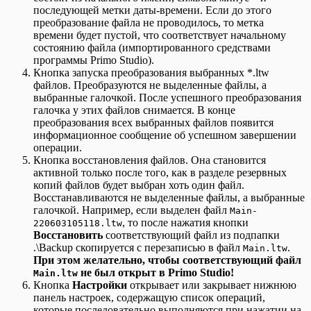
последующей метки даты-времени. Если до этого
преобразование файла не проводилось, то метка
времени будет пустой, что соответствует начальному
состоянию файла (импортированного средствами
программы Primo Studio).
Кнопка запуска преобразования выбранных *.ltw
файлов. Преобразуются не выделенные файлы, а
выбранные галочкой. После успешного преобразования
галочка у этих файлов снимается. В конце
преобразования всех выбранных файлов появится
информационное сообщение об успешном завершении
операции.
Кнопка восстановления файлов. Она становится
активной только после того, как в разделе резервных
копий файлов будет выбран хоть один файл.
Восстанавливаются не выделенные файлы, а выбранные
галочкой. Например, если выделен файл
Main-
, то после нажатия кнопки
220603105118.ltw
Восстановить
соответствующий файл из подпапки
.\Backup скопируется с перезаписью в файл
.
Main.ltw
При этом желательно, чтобы соответствующий файл
не был открыт в Primo Studio!
Main.ltw
Кнопка
Настройки
открывает или закрывает нижнюю
панель настроек, содержащую список операций,
которые последовательно выполняются при нажатии на