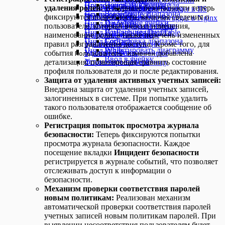
Поиск на странице
Приложение 1. Кнопки для
Продолжить цикл
Чтение из ячейки
Получить из массива
удаления ролей:
В журнале безопасности теперь
Открытие Swagger в IIS
(Message History)
Выделение диапазона
эмулирования
Ссылка на процесс
Чтение колонки
Получить из коллекции
фиксируются подробности, включая сведения о
Открытие Swagger в Nginx
Изменение ячейки
Цикл Do-While
Чтение формулы из ячейки
Получить из справочника
пользователе, который вносил изменения,
Изменение шрифта
Цикл ForEach для DataTable
Удаление диапазона
Получить из таблицы
наименование роли, а также перечень измененных
Сортировка диапазона
Цикл ForEach
Удаление колонок
Удалить из коллекции
правил разграничения доступа. Кроме того, для
Редактировать диаграмму
Цикл While
Удаление строк
Удалить из справочника
события
добавлена
Пользователь изменен
Ввод в ячейку
Установить пароль
Форматировать таблицу
детализация, позволяющая сравнить состояние
профиля пользователя до и после редактирования.
Защита от удаления активных учетных записей:
Внедрена защита от удаления учетных записей,
залогиненных в системе. При попытке удалить
такого пользователя отображается сообщение об
ошибке.
Регистрация попыток просмотра журнала
безопасности:
Теперь фиксируются попытки
просмотра журнала безопасности. Каждое
посещение вкладки
Инцидент безопасности
регистрируется в журнале событий, что позволяет
отслеживать доступ к информации о
безопасности.
Механизм проверки соответствия паролей
новым политикам:
Реализован механизм
автоматической проверки соответствия паролей
учетных записей новым политикам паролей. При
выявлении несоответствия пользователям будет