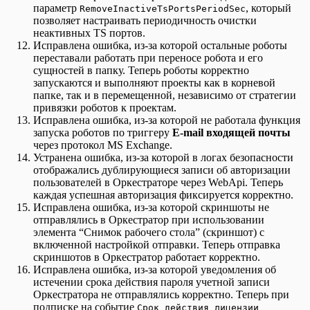
параметр
, который
RemoveInactiveTsPortsPeriodSec
позволяет настраивать периодичность очистки
неактивных TS портов.
Исправлена ошибка, из-за которой остальные роботы
переставали работать при переносе робота и его
сущностей в папку. Теперь роботы корректно
запускаются и выполняют проекты как в корневой
папке, так и в перемещенной, независимо от стратегии
привязки роботов к проектам.
Исправлена ошибка, из-за которой не работала функция
запуска роботов по триггеру
E-mail входящей почты
через протокол MS Exchange.
Устранена ошибка, из-за которой в логах безопасности
отображались дублирующиеся записи об авторизации
пользователей в Оркестраторе через WebApi. Теперь
каждая успешная авторизация фиксируется корректно.
Исправлена ошибка, из-за которой скриншоты не
отправлялись в Оркестратор при использовании
элемента “Снимок рабочего стола” (скриншот) с
включенной настройкой отправки. Теперь отправка
скриншотов в Оркестратор работает корректно.
Исправлена ошибка, из-за которой уведомления об
истечении срока действия пароля учетной записи
Оркестратора не отправлялись корректно. Теперь при
подписке на событие
Срок действия лицензии