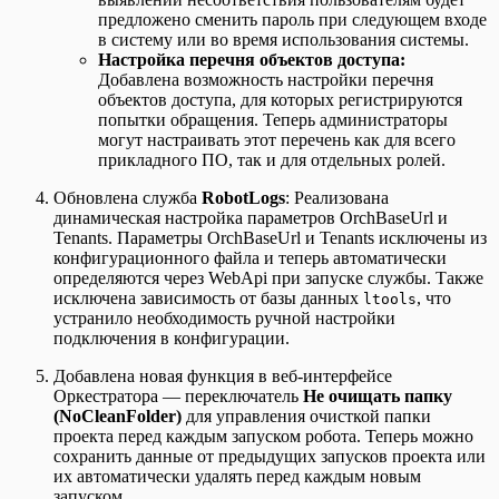
предложено сменить пароль при следующем входе
в систему или во время использования системы.
Настройка перечня объектов доступа:
Добавлена возможность настройки перечня
объектов доступа, для которых регистрируются
попытки обращения. Теперь администраторы
могут настраивать этот перечень как для всего
прикладного ПО, так и для отдельных ролей.
Обновлена служба
RobotLogs
: Реализована
динамическая настройка параметров OrchBaseUrl и
Tenants. Параметры OrchBaseUrl и Tenants исключены из
конфигурационного файла и теперь автоматически
определяются через WebApi при запуске службы. Также
исключена зависимость от базы данных
, что
ltools
устранило необходимость ручной настройки
подключения в конфигурации.
Добавлена новая функция в веб-интерфейсе
Оркестратора — переключатель
Не очищать папку
(NoCleanFolder)
для управления очисткой папки
проекта перед каждым запуском робота. Теперь можно
сохранить данные от предыдущих запусков проекта или
их автоматически удалять перед каждым новым
запуском.