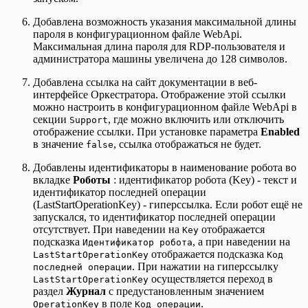
Добавлена возможность указания максимальной длины
пароля в конфигурационном файле WebApi.
Максимальная длина пароля для RDP-пользователя и
администратора машины увеличена до 128 символов.
Добавлена ссылка на сайт документации в веб-
интерфейсе Оркестратора. Отображение этой ссылки
можно настроить в конфигурационном файле WebApi в
секции
, где можно включить или отключить
Support
отображение ссылки. При установке параметра
Enabled
в значение
, ссылка отображаться не будет.
false
Добавлены идентификаторы в наименование робота во
вкладке
Роботы
: идентификатор робота (Key) - текст и
идентификатор последней операции
(LastStartOperationKey) - гиперссылка. Если робот ещё не
запускался, то идентификатор последней операции
отсутствует. При наведении на
отображается
Key
подсказка
, а при наведении на
Идентификатор робота
отображается подсказка
LastStartOperationKey
Код
. При нажатии на гиперссылку
последней операции
осуществляется переход в
LastStartOperationKey
раздел
Журнал
с предустановленным значением
в поле
.
OperationKey
Код операции