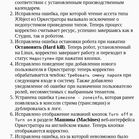
соответствии с установленным производственным
календарем.
Исправлена ошибка, при которой чтение ассета типа
JObject из Оркестратора вызывало исключение о
недопустимом приведении типов. Теперь процесс
корректно считывает ресурс, успешно завершаясь как в
Студии, так и роботом.
Исправлена ошибка остановки робота при нажатии
Остановить (Hard kill)
. Теперь робот, установленный
на Linux, корректно завершает работу и переходит в
статус
при нажатии кнопки.
Недоступен
Исправлено поведение при добавлении нового
пользователя в Оркестратор: теперь корректно
обрабатывается чекбокс
при
Требовать смену пароля
следующем входе в систему. Также добавлено
уведомление об ошибке при назначении пользователю
ролей, несовместимых с выбранным тенантом.
Устранена ошибка
, которая ранее
timezone - zoneinfo
появлялась в консоли стрима (трансляции) и
дублировалась в логе.
Исправлено отображение названий кнопок
и
Turn off
в разделе
Машины (Machines)
веб-интерфейса
Turn on
Оркестратора на английском языке. Теперь кнопки
отображаются корректно.
Исправлена ошибка, из-за которой невозможно было