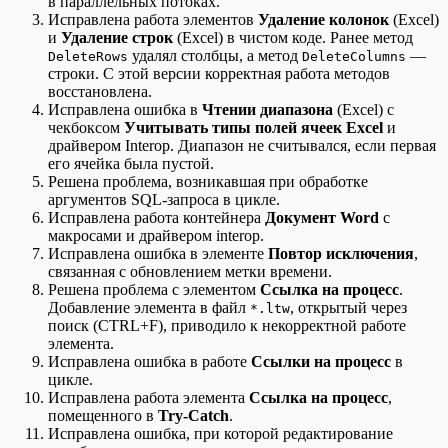
в параллельных потоках.
Исправлена работа элементов
Удаление колонок
(Excel)
и
Удаление строк
(Excel) в чистом коде. Ранее метод
удалял столбцы, а метод
—
DeleteRows
DeleteColumns
строки. С этой версии корректная работа методов
восстановлена.
Исправлена ошибка в
Чтении диапазона
(Excel) с
чекбоксом
Учитывать типы полей ячеек Excel
и
драйвером Interop. Диапазон не считывался, если первая
его ячейка была пустой.
Решена проблема, возникавшая при обработке
аргументов SQL-запроса в цикле.
Исправлена работа контейнера
Документ Word
с
макросами и драйвером interop.
Исправлена ошибка в элементе
Повтор исключения
,
связанная с обновлением метки времени.
Решена проблема с элементом
Ссылка на процесс
.
Добавление элемента в файл
, открытый через
*.ltw
поиск (CTRL+F), приводило к некорректной работе
элемента.
Исправлена ошибка в работе
Ссылки на процесс
в
цикле.
Исправлена работа элемента
Ссылка на процесс
,
помещенного в
Try-Catch
.
Исправлена ошибка, при которой редактирование