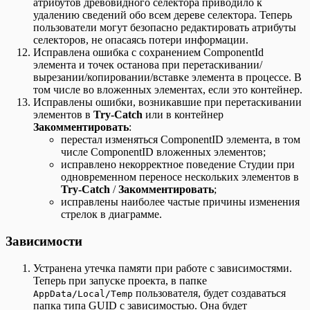
атрибутов древовидного селектора приводило к
удалению сведений обо всем дереве селектора. Теперь
пользователи могут безопасно редактировать атрибуты
селекторов, не опасаясь потери информации.
Исправлена ошибка с сохранением ComponentId
элемента и точек останова при перетаскивании/
вырезании/копировании/вставке элемента в процессе. В
том числе во вложенных элементах, если это контейнер.
Исправлены ошибки, возникавшие при перетаскивании
элементов в
Try-Catch
или в контейнер
Закомментировать
:
перестал изменяться ComponentID элемента, в том
числе ComponentID вложенных элементов;
исправлено некорректное поведение Студии при
одновременном переносе нескольких элементов в
Try-Catch
/
Закомментировать
;
исправлены наиболее частые причины изменения
стрелок в диаграмме.
Зависимости
Устранена утечка памяти при работе с зависимостями.
Теперь при запуске проекта, в папке
пользователя, будет создаваться
AppData/Local/Temp
папка типа GUID с зависимостью. Она будет