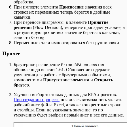
обработка.
При импорте элемента
Присвоение
значения всех
строковых переменных теперь берется в двойные
кавычки.
При переносе диаграммы, в элементе
Принятие
решения
(Flow Decision), теперь не пропадает условие, а
в результирующих ветвях значение берется в кавычки,
если это
.
String
Переменные стали импортироваться без группировки.
Прочее
Браузерное расширение
Primo RPA extension
обновлено до версии 1.61. Обновление содержит
улучшения для работы с браузерными событиями,
компонентами
Присутствие элемента
и
Открыть
браузер
.
Улучшен выбор тестовых данных для RPA-проектов.
При создании процесса
появилась возможность указать
рабочий лист файла Excel, а также конкрентные строки
и столбцы. Если не указывать значение, то по
умолчанию будет выбран первый лист и все его данные.