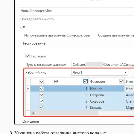
Улучшена работа отладчика чистого кода
:
v2