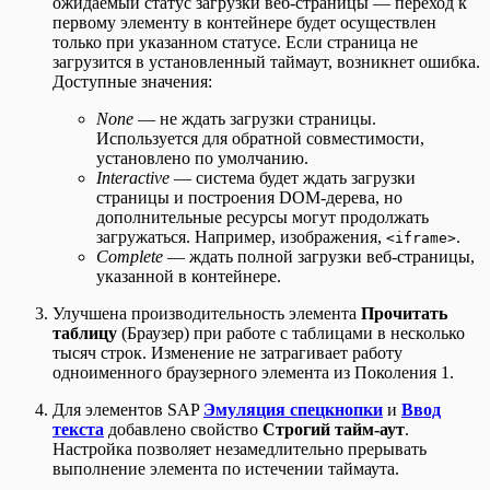
ожидаемый статус загрузки веб-страницы — переход к
первому элементу в контейнере будет осуществлен
только при указанном статусе. Если страница не
загрузится в установленный таймаут, возникнет ошибка.
Доступные значения:
None
— не ждать загрузки страницы.
Используется для обратной совместимости,
установлено по умолчанию.
Interactive
— система будет ждать загрузки
страницы и построения DOM-дерева, но
дополнительные ресурсы могут продолжать
загружаться. Например, изображения,
.
<iframe>
Complete
— ждать полной загрузки веб-страницы,
указанной в контейнере.
Улучшена производительность элемента
Прочитать
таблицу
(Браузер) при работе с таблицами в несколько
тысяч строк. Изменение не затрагивает работу
одноименного браузерного элемента из Поколения 1.
Для элементов SAP
Эмуляция спецкнопки
и
Ввод
текста
добавлено свойство
Строгий тайм-аут
.
Настройка позволяет незамедлительно прерывать
выполнение элемента по истечении таймаута.