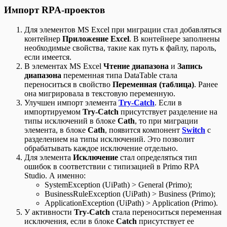
Импорт RPA-проектов
Для элементов MS Excel при миграции стал добавляться
контейнер
Приложение Excel
. В контейнере заполнены
необходимые свойства, такие как путь к файлу, пароль,
если имеется.
В элементах MS Excel
Чтение диапазона
и
Запись
диапазона
переменная типа DataTable стала
переноситься в свойство
Переменная (таблица)
. Ранее
она мигрировала в текстовую переменную.
Улучшен импорт элемента
Try-Catch
. Если в
импортируемом
Try-Catch
присутствует разделение на
типы исключений в блоке
Cath
, то при миграции
элемента, в блоке
Cath
, появится компонент
Switch
с
разделением на типы исключений. Это позволит
обрабатывать каждое исключение отдельно.
Для элемента
Исключение
стал определяться тип
ошибок в соответствии с типизацией в Primo RPA
Studio. А именно:
SystemException (UiPath) > General (Primo);
BusinessRuleException (UiPath) > Business (Primo);
ApplicationException (UiPath) > Application (Primo).
У активности
Try-Catch
стала переноситься переменная
исключения, если в блоке
Catch
присутствует ее