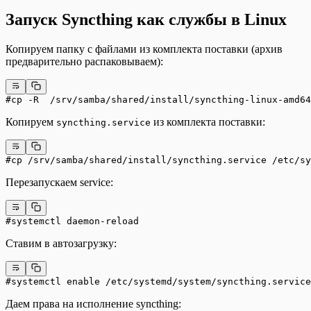
Запуск Syncthing как службы в Linux
Копируем папку с файлами из комплекта поставки (архив
предварительно распаковываем):
#cp -R  /srv/samba/shared/install/syncthing-linux-amd64
Копируем
из комплекта поставки:
syncthing.service
#cp /srv/samba/shared/install/syncthing.service /etc/sy
Перезапускаем service:
#systemctl daemon-reload
Ставим в автозагрузку:
#systemctl enable /etc/systemd/system/syncthing.service
Даем права на исполнение syncthing: