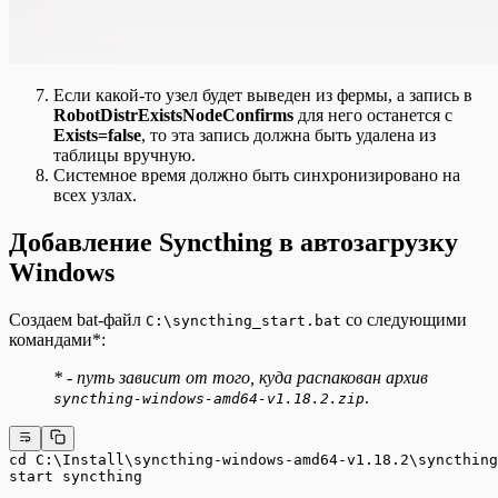
Если какой-то узел будет выведен из фермы, а запись в
RobotDistrExistsNodeConfirms
для него останется с
Exists=false
, то эта запись должна быть удалена из
таблицы вручную.
Системное время должно быть синхронизировано на
всех узлах.
Добавление Syncthing в автозагрузку
Windows
Создаем bat-файл
со следующими
C:\syncthing_start.bat
командами*:
* - путь зависит от того, куда распакован архив
.
syncthing-windows-amd64-v1.18.2.zip
cd C:\Install\syncthing-windows-amd64-v1.18.2\syncthing
start syncthing