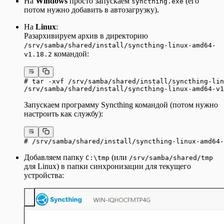
На
Windows
просто запускаем
(его
syncthing.exe
потом нужно добавить в автозагрузку).
На
Linux
:
Разархивируем архив в директорию
/srv/samba/shared/install/syncthing-linux-amd64-
командой:
v1.18.2
# tar -xvf /srv/samba/shared/install/syncthing-lin
/srv/samba/shared/install/syncthing-linux-amd64-v1
Запускаем программу Syncthing командой (потом нужно
настроить как службу):
# /srv/samba/shared/install/syncthing-linux-amd64-
Добавляем папку
(или
C:\tmp
/srv/samba/shared/tmp
для Linux) в папки синхронизации для текущего
устройства: