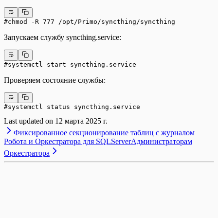
#chmod -R 777 /opt/Primo/syncthing/syncthing
Запускаем службу syncthing.service:
#systemctl start syncthing.service
Проверяем состояние службы:
#systemctl status syncthing.service
Last updated on
12 марта 2025 г.
Фиксированное секционирование таблиц с журналом
Робота и Оркестратора для SQLServer
Администраторам
Оркестратора