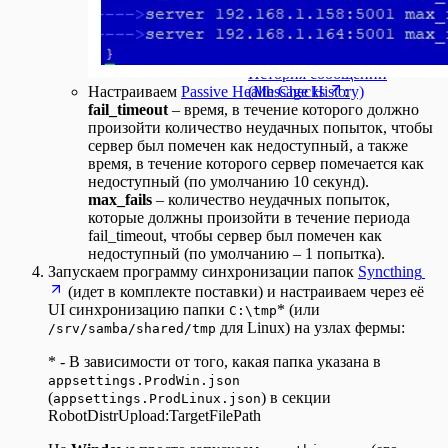
Инструменты MCP (MCP
База данных SQL (SQL
Структурированный вывод
Tools)
Database)
(Structured Output)
Модель эмбеддингов
(Embedding Model)
История сообщений
Настраиваем
Passive Health Checks
:
(Message History)
fail_timeout
– время, в течение которого должно
произойти количество неудачных попыток, чтобы
сервер был помечен как недоступный, а также
время, в течение которого сервер помечается как
недоступный (по умолчанию 10 секунд).
max_fails
– количество неудачных попыток,
которые должны произойти в течение периода
fail_timeout, чтобы сервер был помечен как
недоступный (по умолчанию – 1 попытка).
Запускаем программу синхронизации папок
Syncthing
(идет в комплекте поставки) и настраиваем через её
UI синхронизацию папки
* (или
C:\tmp
для Linux) на узлах фермы:
/srv/samba/shared/tmp
* - В зависимости от того, какая папка указана в
appsettings.ProdWin.json
(
) в секции
appsettings.ProdLinux.json
RobotDistrUpload:TargetFilePath