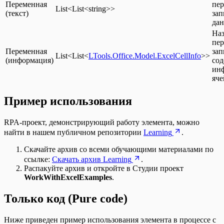
Переменная
пер
List<List<string>>
(текст)
зап
да
На
пер
Переменная
зап
List<List<
LTools.Office.Model.ExcelCellInfo
>>
(информация)
со
ин
яче
Пример использования
RPA-проект, демонстрирующий работу элемента, можно
найти в нашем публичном репозитории
Learning
.
Скачайте архив со всеми обучающими материалами по
ссылке:
Скачать архив Learning
.
Распакуйте архив и откройте в Студии проект
WorkWithExcelExamples
.
Только код (Pure code)
Ниже приведен пример использования элемента в процессе с