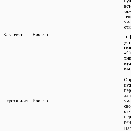
ну
вст
зна
тек
ум
отк
Как текст
Boolean
🔸
уст
св
«С
ти
ну
вы
Опр
ну
пер
дан
Перезаписать
Boolean
ум
сво
от
пер
раз
На