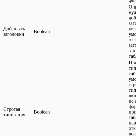
фил
Опр
ну
доб
заг
Добавлять
кол
Boolean
заголовки
ум
от
заг
зап
таб
При
ти
таб
ум
стр
тип
вкл
не 
фо
Строгая
Boolean
при
типизация
таб
пар
отк
во