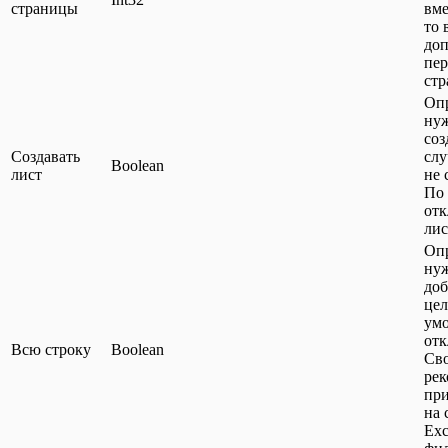
страницы
вме
то 
доп
пе
ст
Опр
ну
соз
Создавать
слу
Boolean
лист
не 
По
от
лис
Опр
ну
доб
цел
ум
отк
Всю строку
Boolean
Св
рек
при
на 
Exc