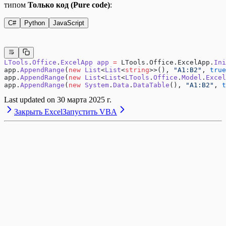
типом
Только код (Pure code)
:
C#
Python
JavaScript
LTools
.
Office
.
ExcelApp
 app
 =
 LTools.Office.ExcelApp.
Ini
app.
AppendRange
(
new
 List
<
List
<
string
>>(), 
"A1:B2"
, 
true
app.
AppendRange
(
new
 List
<
List
<
LTools
.
Office
.
Model
.
Excel
app.
AppendRange
(
new
 System
.
Data
.
DataTable
(), 
"A1:B2"
, 
t
Last updated on
30 марта 2025 г.
Закрыть Excel
Запустить VBA