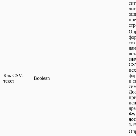
сит
чис
ош
пре
стр
Опр
фо
сох
дан
вст
зна
CSV
исх
Как CSV-
фо
Boolean
текст
и с
си
Дос
пр
исп
дра
Фу
дос
1.2
Опр