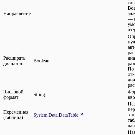
сдв
Во
Направление
зна
— 
умо
Rig
Опр
ну
авт
рас
Расширять
диа
Boolean
диапазон
раз
По
от
диа
рас
Числовой
Фо
String
формат
вво
На
пер
Переменная
зап
System.Data.DataTable
(таблица)
та
да
На