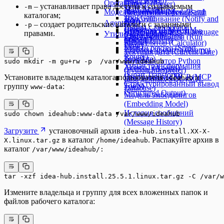
Цикл (Loop)
Operations)
Парсер (Parser)
– устанавливает права доступа к создаваемым
-m
SGR Агент
Уведомление и
Модели и агенты (Models and
Пакетный запуск (Batch
Разделение текста (Split
каталогам;
Tool Gate
Прослушивание (Notify and
Run)
Text)
Agents)
– создает родительские каталоги с заданными
-p
Выход с конвейера
Listen)
Селектор LLM (LLM
Преобразование типов
Языковая модель (Language
правами.
Утилиты (Utilities)
Старт Конвейера
Запуск конвейера (Run
Selector)
(Type Convert)
Model)
Калькулятор (Calculator)
Flow)
Умный роутер (Smart
Шаблон промпта (Prompt
Текущая дата (Current Date)
Router)
Template)
Интерпретатор Python
sudo mkdir -m gu+rw -p  /var/www/ideahub
Умная трансформация
Агенты (Agents)
(Python Interpreter)
(Smart Transform)
Инструменты MCP (MCP
Установите владельцем каталога пользователя
и
ideahub
База данных SQL (SQL
Структурированный вывод
Tools)
группу
:
www-data
Database)
(Structured Output)
Модель эмбеддингов
(Embedding Model)
История сообщений
sudo chown ideahub:www-data /var/www/ideahub
(Message History)
Загрузите
установочный архив
idea-hub.install.XX-X-
в каталог
. Распакуйте архив в
X.linux.tar.gz
/home/ideahub
каталог
/var/www/ideahub/:
tar -xzf idea-hub.install.25.5.1.linux.tar.gz -C /var/w
Измените владельца и группу для всех вложенных папок и
файлов рабочего каталога: