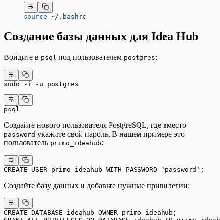
source
 ~/.bashrc
Создание базы данных для Idea Hub
Войдите в
под пользователем
:
psql
postgres
sudo -i -u postgres
psql
Создайте нового пользователя PostgreSQL, где вместо
укажите свой пароль. В нашем примере это
password
пользователь
:
primo_ideahub
CREATE USER primo_ideahub WITH PASSWORD 'password';
Создайте базу данных и добавьте нужные привилегии:
CREATE DATABASE ideahub OWNER primo_ideahub;
GRANT ALL PRIVILEGES ON DATABASE ideahub TO primo_ideah