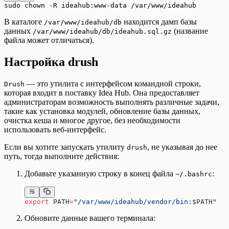
sudo chown -R ideahub:www-data /var/www/ideahub
В каталоге
находится дамп базы
/var/www/ideahub/db
данных
(название
/var/www/ideahub/db/ideahub.sql.gz
файла может отличаться).
Настройка drush
— это утилита с интерфейсом командной строки,
Drush
которая входит в поставку Idea Hub. Она предоставляет
администраторам возможность выполнять различные задачи,
такие как установка модулей, обновление базы данных,
очистка кеша и многое другое, без необходимости
использовать веб-интерфейс.
Если вы хотите запускать утилиту
, не указывая до нее
drush
путь, тогда выполните действия:
Добавьте указанную строку в конец файла
:
~/.bashrc
export
 PATH
=
"/var/www/ideahub/vendor/bin:
$PATH
"
Обновите данные вашего терминала: