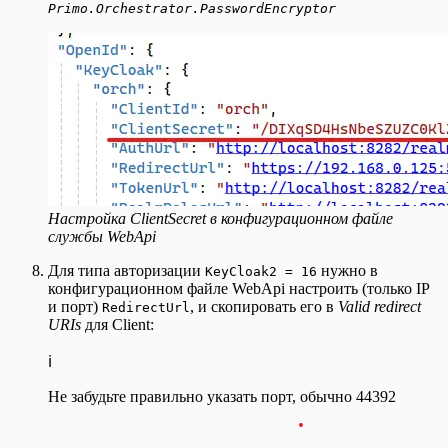
Primo.Orchestrator.PasswordEncryptor
Настройка ClientSecret в конфигурационном файле
службы WebApi
Для типа авторизации
нужно в
KeyCloak2 = 16
конфигурационном файле WebApi настроить (только IP
и порт)
, и скопировать его в
Valid redirect
RedirectUrl
URIs
для Client:
ℹ️
Не забудьте правильно указать порт, обычно 44392