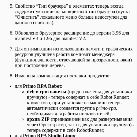
Свойство “Тип браузера” в элементах теперь всегда
содержит указание на конкретный тип браузера (пункт
“Очистить” локального меню больше недоступен для
данного свойства).
Обновлено браузерное расширение до версии 3.96 для
manifest V3 и 1.96 для manifest V2.
Для оптимизации использования памяти и графических
ресурсов улучшена работа композит-менеджера
(функциональности, отвечающей за прозрачность окон)
при построении дерева.
Изменена комплектация поставки продуктов:
для
Primo RPA Robot
:
deb и rpm пакеты
(предназначены для установки
вручную) - теперь содержат в себе Robot Runner;
кроме того, при установке на машине теперь
автоматически создается группа
primo-rpa
,
необходимая для работы пользователей;
архив ZIP
(предназначен как для развертнывания
через Орекстратор, так и для установки вручную) -
теперь содержит в себе RobotRunner;
для
Primo RPA Studio Linux
: