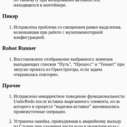
находящихся в контейнере.
Пикер
Исправлена проблема со смещением рамки выделения,
возникавшая при работе с мультимониторной
конфигурацией.
Robot Runner
Восстановлено отображение выбранного значения
выпадающих списков “Путь”, “Процесс” и “Тенант” при
запуске проекта из Оркестратора, если задача
открывалась повторно.
Прочее
Исправлено некорректное поведение функциональности
Undo/Redo после вставки вырезанного элемента, из-за
которого в процессе “вырезки-вставки” запоминались
промежуточные операции.
Устранена ошибка, приводившая к аварийному выходу
из Студии при удалении части кода в редакторе кода с