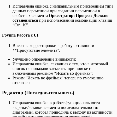
Исправлена ошибка с неправильным присвоением типа
данных переменной при создании переменной в
свойствах элемента
Оркестратор: Процесс: Должно
остановиться
при использовании комбинации клавиш
“Ctrl+K”.
Группа Работа с UI
Внесены корректировки в работу активности
**Присутствие элемента”:
Улучшено определение видимости;
Исправлена ошибка, связанная с тем, что в итоговый
список не попадали элементы при поиске с
включенным режимом “Искать во фреймах”;
Режим “Искать во фреймах” теперь по умолчанию
отключен
Редактор (Последовательность)
Исправлена ошибка в работе функциональности
вырезки/вставки элемента последовательности/
диаграммы, которая приводила к выходу из активности
по тайм-ауту при копировании активностей,