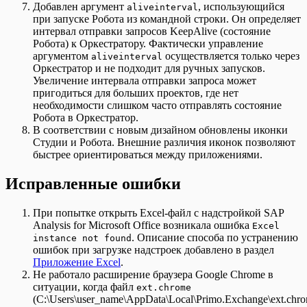
Добавлен аргумент
, использующийся
aliveinterval
при запуске Робота из командной строки. Он определяет
интервал отправки запросов KeepAlive (состояние
Робота) к Оркестратору. Фактически управление
аргументом
осуществляется только через
aliveinterval
Оркестратор и не подходит для ручных запусков.
Увеличение интервала отправки запроса может
пригодиться для больших проектов, где нет
необходимости слишком часто отправлять состояние
Робота в Оркестратор.
В соответствии с новым дизайном обновлены иконки
Студии и Робота. Внешние различия иконок позволяют
быстрее ориентироваться между приложениями.
Исправленные ошибки
При попытке открыть Excel-файл с надстройкой SAP
Analysis for Microsoft Office возникала ошибка
Excel
. Описание способа по устранению
instance not found
ошибок при загрузке надстроек добавлено в раздел
Приложение Excel
.
Не работало расширение браузера Google Chrome в
ситуации, когда файл
ext.chrome
(C:\Users\user_name\AppData\Local\Primo.Exchange\ext.chr