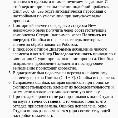
оказывался пустым или имел нечитаемые данные. С
этой версии при возникновении подобной проблемы
файл
будет автоматически пересоздан с
ext.chrome
настройками по умолчанию при запуске/отладке
процесса.
Повторный элемент очереди со статусом New
невозможно было получить через соответствующие
компоненты Студии (например, через
Получить из
очереди
). Ошибка исправлена, теперь повторные
элементы обрабатываются Роботом.
В процессе с типом
Диаграмма
добавление любого
элемента в контейнер
Последовательность
приводило к
зависанию Студии при выполнении процесса. Ошибка
исправлена, добавление элемента и последующее
выполнение происходят корректно.
В диаграмме был недоступен переход к найденному
элементу из окна Поиска (Ctrl + F). Ошибка исправлена.
Исправлена ошибка, которая возникала при попытке
cкопировать/вырезать элемент из последовательности и
затем использовать его множественную вставку.
При отладке процесса не разворачивалось окно Студии
на паузе в
точке останова
. Это мешало понять, что
отладка приостановлена. Ошибка исправлена, окно
Студии вновь разворачивается (при соответствующей
настройке отладчика).