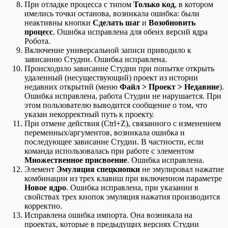
При отладке процесса с типом
Только код
, в котором
имелись точки останова, возникала ошибка: были
неактивны кнопки
Сделать шаг
и
Возобновить
процесс
. Ошибка исправлена для обеих версий ядра
Робота.
Включение универсальной записи приводило к
зависанию Студии. Ошибка исправлена.
Происходило зависание Студии при попытке открыть
удаленный (несуществующий) проект из истории
недавних открытий (меню
Файл > Проект > Недавние
).
Ошибка исправлена, работа Студии не нарушается. При
этом пользователю выводится сообщение о том, что
указан некорректный путь к проекту.
При отмене действия (Ctrl+Z), связанного с изменением
переменных/аргументов, возникала ошибка и
последующее зависание Студии. В частности, если
команда использовалась при работе с элементом
Множественное присвоение
. Ошибка исправлена.
Элемент
Эмуляция спецкнопки
не эмулировал нажатие
комбинации из трех клавиш при включенном параметре
Новое ядро
. Ошибка исправлена, при указании в
свойствах трех кнопок эмуляция нажатия производится
корректно.
Исправлена ошибка импорта. Она возникала на
проектах, которые в предыдущих версиях Студии